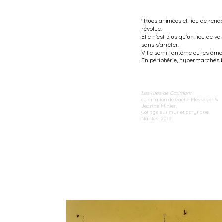
"Rues animées et lieu de ren
révolue.
Elle n'est plus qu'un lieu de v
sans s'arrêter.
Ville semi-fantôme ou les âme
En périphérie, hypermarchés 
Les rues de Caumont
co-création de Gaëlle Messager &
Jeanne Minier,
Collage sur mur et acrylique,
Nantes, 2022.