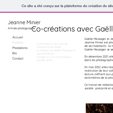
Ce site a été conçu sur la plateforme de création de sit
Jeanne Minier
Co-créations avec Gaël
Artiste photographe
Accueil
Gaëlle Messager et J
Portfolio
Jeanne Minier est phot
La Mi-maison, Les rues de
de ses habitants : la 
Caumont et le Stade
Prestations
Gaëlle Messager se se
co-création de Gaëlle Messager &
Bio
Jeanne Minier,
En décembre 2021, el
Collage sur mur et acrylique,
Contact
dans les photographies
Nantes, 2022.
En mai 2022, elles réa
restitution de leur co
lecture s’offrent aux p
centimètres de la pho
Ce travail de rédacti
société : précarité et